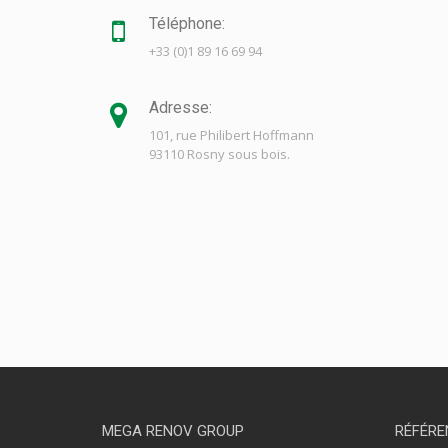
Téléphone:
+33 (0)1 89 16 69 94
Adresse:
101, rue Philibert Hoffmann
93110 Rosny sous bois.
MEGA RENOV GROUP
RÉFÉRE