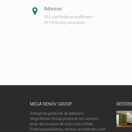
Adresse:
101, rue Philibert Hoffmann
93110 Rosny sous bois.
MEGA RENOV GROUP
RÉFÉRE
Entreprise générale de bâtiment
Mega Renov Group propose ses services
pour des travaux de tout corps d’état.
Professionnalismes, sérieux et maitrises sont