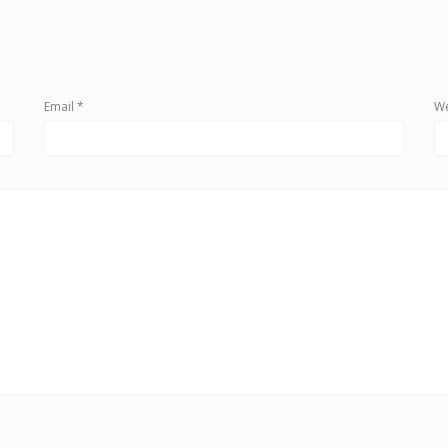
Email
*
We