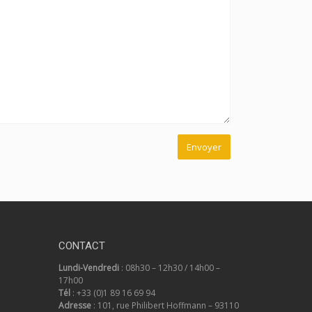
CONTACT
Lundi-Vendredi
: 08h30 – 12h30 / 14h00 –
17h00
Tél
:
+33 (0)1 89 16 69 94
Adresse
: 101, rue Philibert Hoffmann – 93110